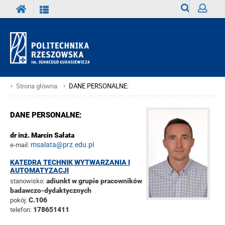
Wyszukiwark
Zaloguj
Strona główna
DANE PERSONALNE:
DANE PERSONALNE:
dr inż. Marcin Sałata
msalata@prz.edu.pl
e-mail:
KATEDRA TECHNIK WYTWARZANIA I
AUTOMATYZACJI
stanowisko:
adiunkt w grupie pracowników
badawczo-dydaktycznych
pokój:
C.106
telefon:
178651411