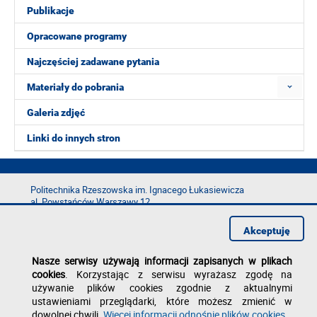
Publikacje
Opracowane programy
Najczęściej zadawane pytania
Materiały do pobrania
Galeria zdjęć
Linki do innych stron
Politechnika Rzeszowska im. Ignacego Łukasiewicza
al. Powstańców Warszawy 12
35-029 Rzeszów
Akceptuję
tel.: +48 17 865 11 00
fax: +48 17 854 12 60
Nasze serwisy używają informacji zapisanych w plikach
e-mail:
kancelaria@prz.edu.pl
cookies
. Korzystając z serwisu wyrażasz zgodę na
Deklaracja dostępności
używanie plików cookies zgodnie z aktualnymi
Polityka prywatności
ustawieniami przeglądarki, które możesz zmienić w
Zgłoś błąd na stronie
dowolnej chwili.
Więcej informacji odnośnie plików cookies
.